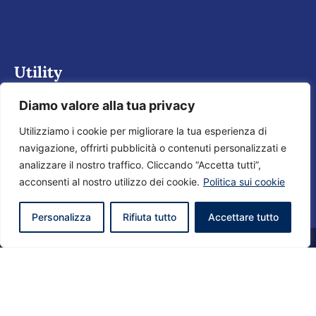
Utility
Diamo valore alla tua privacy
Richiedi valutazione gratuita
Scopri il servizio di consulenza
Utilizziamo i cookie per migliorare la tua esperienza di
navigazione, offrirti pubblicità o contenuti personalizzati e
analizzare il nostro traffico. Cliccando “Accetta tutti”,
acconsenti al nostro utilizzo dei cookie.
Politica sui cookie
Personalizza
Rifiuta tutto
Accettare tutto
® 2024 MB Agenzia Immobiliare • Created by
AGIM Gestionale
Immobiliare